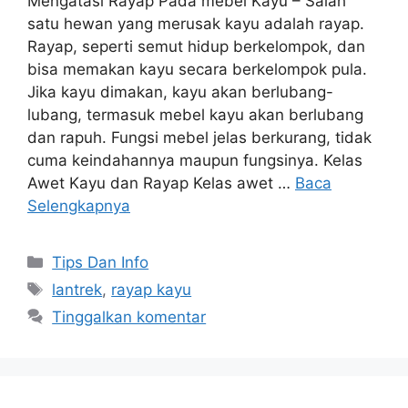
Mengatasi Rayap Pada mebel Kayu – Salah
satu hewan yang merusak kayu adalah rayap.
Rayap, seperti semut hidup berkelompok, dan
bisa memakan kayu secara berkelompok pula.
Jika kayu dimakan, kayu akan berlubang-
lubang, termasuk mebel kayu akan berlubang
dan rapuh. Fungsi mebel jelas berkurang, tidak
cuma keindahannya maupun fungsinya. Kelas
Awet Kayu dan Rayap Kelas awet …
Baca
Selengkapnya
Kategori
Tips Dan Info
Tag
lantrek
,
rayap kayu
Tinggalkan komentar